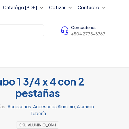
Catalógo [PDF]
Cotizar
Contacto
Contáctenos
+504 2773-3767
bo 1 3/4 x 4 con 2
pestañas
ías:
Accesorios
,
Accesorios Aluminio
,
Aluminio
,
Tubería
SKU:
ALUMINIO_0141