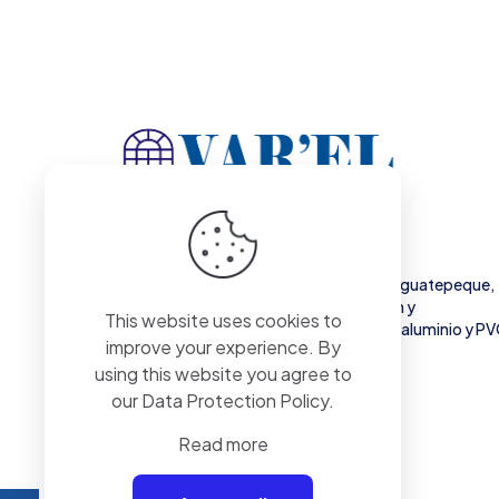
Vidriería VAR'EL es una empresa líder en Siguatepeque,
Honduras, especializada en la fabricación y
This website uses cookies to
comercialización de productos de vidrio, aluminio y P
improve your experience. By
de alta calidad.
using this website you agree to
our
Data Protection Policy
.
Read more