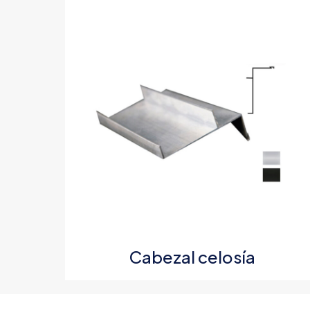
Tu puntuación
*
Nombre
*
Cabezal celosía
que comente.