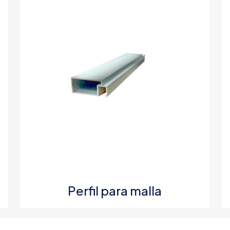
1 de 5
2 de 5
3 de 5
4 de 5
estrellas
estrellas
estrellas
estrellas
Correo
Guarda mi
electrónico
*
electrónico y
navegador par
Perfil para malla