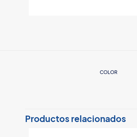
COLOR
No hay valoracion
Sé el primero
Productos relacionados
Tu dirección de c
con
*