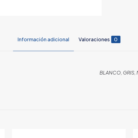
Información adicional
Valoraciones
0
BLANCO, GRIS,
Valoraciones
es aún.
 en valorar “Tubo 1 3/4 x 4 con 2 pestañas”
orreo electrónico no será publicada.
Los campos obligatorios