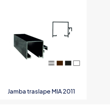
5 de 5
estrellas
 nombre, correo
 web en este
a la próxima vez
Jamba traslape MIA 2011