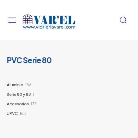
PVC Serie 80
156
Aluminio
156
productos
1
Serie 80 y 88
1
producto
137
Accesorios
137
productos
163
UPVC
163
productos