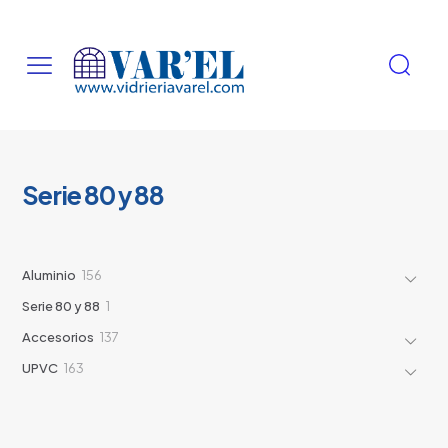
Serie 80 y 88
156
Aluminio
156
productos
1
Serie 80 y 88
1
producto
137
Accesorios
137
productos
163
UPVC
163
productos