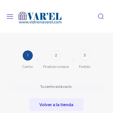
1
2
3
Carrito
Finalizar compra
Pedido
Tu carrito está vacío.
Volver a la tienda