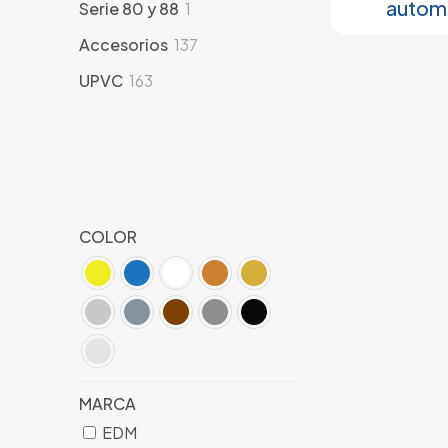
autom
1
Serie 80 y 88
1
producto
137
Accesorios
137
productos
163
UPVC
163
productos
COLOR
MARCA
EDM