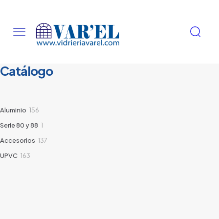
Catálogo
156
Aluminio
156
productos
1
Serie 80 y 88
1
producto
137
Accesorios
137
productos
163
UPVC
163
productos