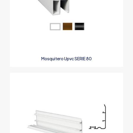
Nombre
*
Correo
Mosquitero Upvc SERIE 80
electrónico
*
Guarda mi nombre, correo electrónico y web en este
navegador para la próxima vez que comente.