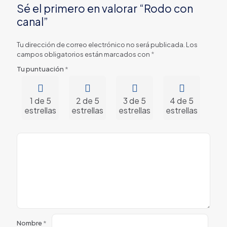
Sé el primero en valorar “Rodo con
canal”
Tu dirección de correo electrónico no será publicada.
Los
campos obligatorios están marcados con
*
Tu puntuación
*
1 de 5
2 de 5
3 de 5
4 de 5
5 
estrellas
estrellas
estrellas
estrellas
estr
Nombre
*