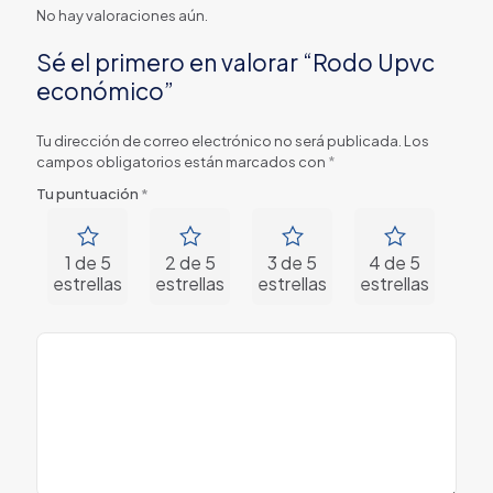
No hay valoraciones aún.
Sé el primero en valorar “Rodo Upvc
económico”
Tu dirección de correo electrónico no será publicada.
Los
campos obligatorios están marcados con
*
Tu puntuación
*
1 de 5
2 de 5
3 de 5
4 de 5
5 
estrellas
estrellas
estrellas
estrellas
estr