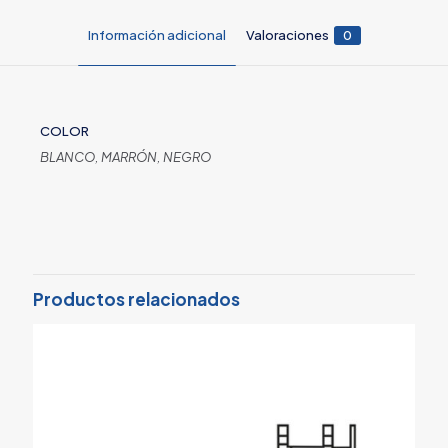
Información adicional
Valoraciones
0
COLOR
BLANCO, MARRÓN, NEGRO
Valoraciones
No hay valoraciones aún.
Sé el primero en valorar “Batiente
puerta abatible/fijo Upvc”
Productos relacionados
Tu dirección de correo electrónico no será publicada.
Los
campos obligatorios están marcados con
*
Tu puntuación
*