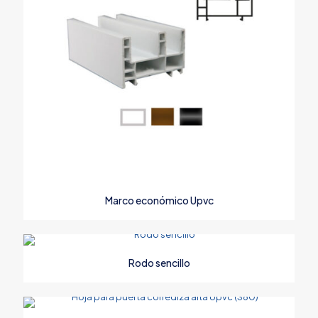
Nombre
*
Correo
electrónico
*
Marco económico Upvc
Guarda mi nombre, correo electrónico y web en este
navegador para la próxima vez que comente.
Rodo sencillo