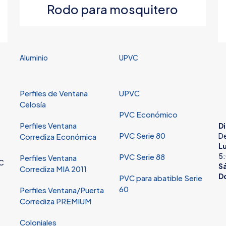
Rodo para mosquitero
1 de 5
2 de 5
3 de 5
4 de 5
estrellas
estrellas
estrellas
estrellas
Aluminio
UPVC
Perfiles de Ventana
UPVC
Celosía
PVC Económico
Perfiles Ventana
Di
PVC Serie 80
De
Corrediza Económica
Lu
Correo
Guarda mi
5:
PVC Serie 88
Perfiles Ventana
VC
electrónico
*
electrónico y
S
Corrediza MIA 2011
D
PVC para abatible Serie
navegador par
60
Perfiles Ventana/Puerta
Corrediza PREMIUM
Coloniales