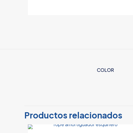
COLOR
No hay valoracion
Sé el primer
Productos relacionados
Tu dirección de c
con
*