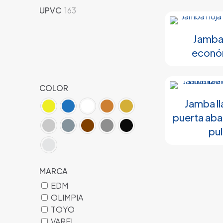
productos
163
UPVC
163
productos
Jamba
econó
COLOR
Jamba ll
puerta aba
pu
MARCA
EDM
OLIMPIA
TOYO
VAREL