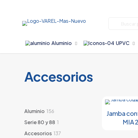
Aluminio
UPVC
Accesorios
156
Aluminio
156
Jamba con
productos
MIA 
1
Serie 80 y 88
1
producto
137
Accesorios
137