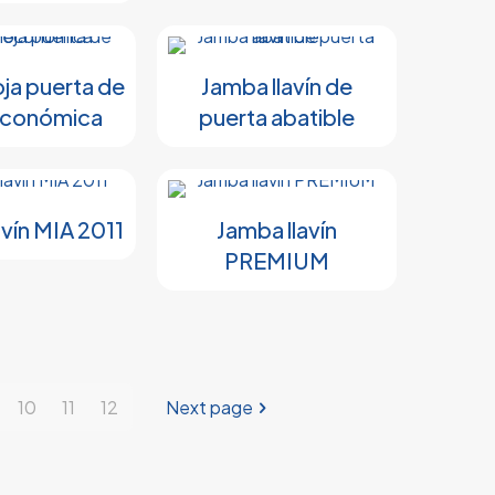
ja puerta de
Jamba llavín de
económica
puerta abatible
avín MIA 2011
Jamba llavín
PREMIUM
10
11
12
Next page