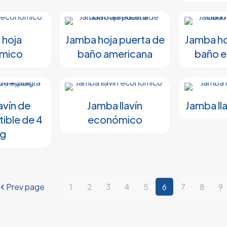
 hoja
Jamba hoja puerta de
Jamba ho
mico
baño americana
baño 
avín de
Jamba llavín
Jamba ll
tible de 4
económico
lg
Prev page
1
2
3
4
5
6
7
8
9