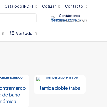
Catalógo [PDF]
Cotizar
Contacto
Contáctenos
+504 2773-3767
Ver todo
ontramarco
Jamba doble traba
a de baño
nómica