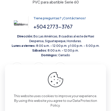
PVC para abatible Serie 60
Tiene preguntas? ¡Contáctenos!
+504 2773-3767
Dirección:
Bo.Las Américas, 8 cuadras al este de Maxi
Despensa, Siguatepeque, Honduras.
Lunes a viernes:
8:00 a.m. – 12:00 p.m. y 1:00 p.m. – 5:00 p.m.
Sábados:
8:00 a.m. – 12:00 p.m.
Domingos:
Cerrado
This website uses cookies to improve your experience.
© 2026 All Rights Reserved | Powered by
Vidriería VAR'EL
By using this website you agree to our
Data Protection
Policy
.