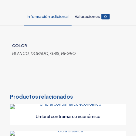
Información adicional
Valoraciones
0
COLOR
BLANCO, DORADO, GRIS, NEGRO
Valoraciones
No hay valoraciones aún.
Sé el primero en valorar “Soporte de
barra puerta abatible 1 pulg”
Productos relacionados
Tu dirección de correo electrónico no será publicada.
Los
campos obligatorios están marcados con
*
Umbral contramarco económico
Tu puntuación
*