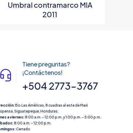
Umbral contramarco MIA
2011
Tiene preguntas?
¡Contáctenos!
 nombre, correo
 web en este
+504 2773-3767
a la próxima vez
rección:
Bo.Las Américas, 8 cuadras al este de Maxi
spensa, Siguatepeque, Honduras.
nes a viernes:
8:00 a.m. – 12:00 p.m. y 1:00 p.m. – 5:00 p.m.
ábados:
8:00 a.m. – 12:00 p.m.
mingos:
Cerrado