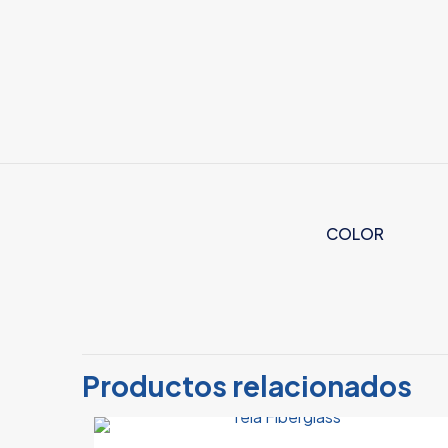
COLOR
No hay valoracion
Sé el primer
Productos relacionados
Tu dirección de c
con
*