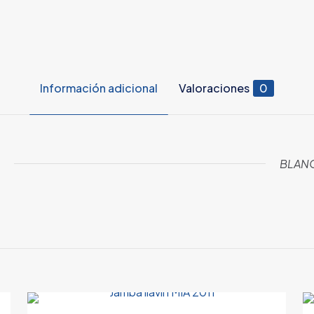
Información adicional
Valoraciones
0
BLANC
Valoraciones
es aún.
o en valorar “Moldura para malla”
orreo electrónico no será publicada.
Los campos obligatorios