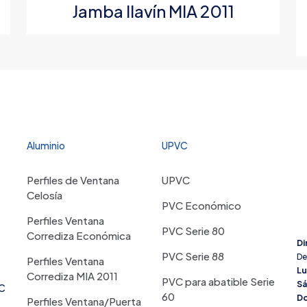
Jamba llavín MIA 2011
Aluminio
UPVC
Correo
Guarda mi
Perfiles de Ventana
UPVC
electrónico
*
electrónico y
Celosía
navegador par
PVC Económico
Perfiles Ventana
PVC Serie 80
Corrediza Económica
Di
PVC Serie 88
De
Perfiles Ventana
Lu
Corrediza MIA 2011
PVC para abatible Serie
S
VC
60
Do
Perfiles Ventana/Puerta