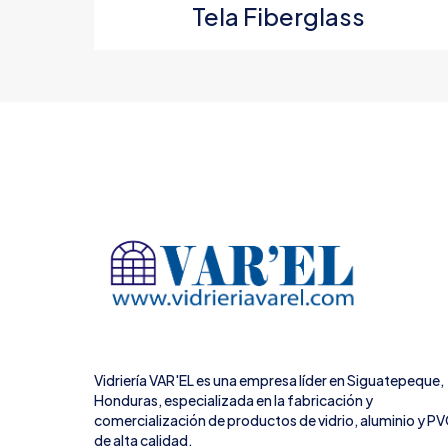
Tela Fiberglass
Tu puntuación
*
Nombre
*
que comente.
Vidriería VAR'EL es una empresa líder en Siguatepeque,
Honduras, especializada en la fabricación y
comercialización de productos de vidrio, aluminio y P
de alta calidad.